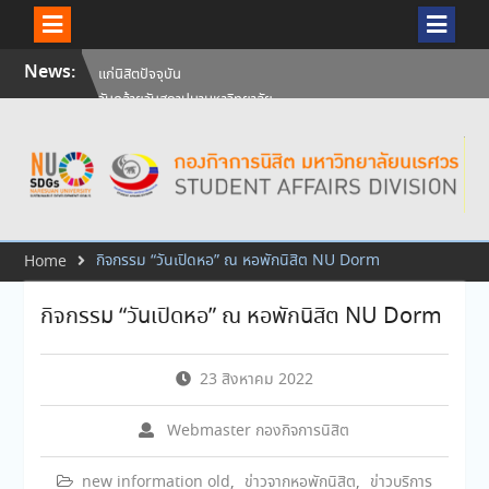
Skip
News:
วันคล้ายวันสถาปนามหาวิทยาลัย
to
นเรศวร ครบรอบ 36 ปี 29
content
กรกฎาคม 2569
สัมภาษณ์นิสิตเพื่อพิจารณาเข้ารับ
ทุนการศึกษามหาวิทยาลัยนเรศวร
ประจำปีการศึกษา 256
ศิษย์เก่าแพทย์ถ่ายทอดความรู้ให้
แก่นิสิตปัจจุบัน
กิจกรรม “วันเปิดหอ” ณ หอพักนิสิต NU Dorm
Home
กิจกรรม “วันเปิดหอ” ณ หอพักนิสิต NU Dorm
23 สิงหาคม 2022
Webmaster กองกิจการนิสิต
new information old
,
ข่าวจากหอพักนิสิต
,
ข่าวบริการ