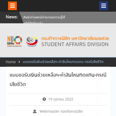
Skip
News:
ศิษย์เก่าแพทย์ถ่ายทอดความรู้ให้
to
แก่นิสิตปัจจุบัน
content
วันคล้ายวันสถาปนามหาวิทยาลัย
นเรศวร ครบรอบ 36 ปี 29
กรกฎาคม 2569
สัมภาษณ์นิสิตเพื่อพิจารณาเข้ารับ
ทุนการศึกษามหาวิทยาลัยนเรศวร
ประจำปีการศึกษา 256
แบบขอรับเงินช่วยเหลือฯ-ค่าสินไหมทดแทน-กรณีเสียชีวิต
Home
แบบขอรับเงินช่วยเหลือฯ-ค่าสินไหมทดแทน-กรณี
เสียชีวิต
19 ตุลาคม 2022
Webmaster กองกิจการนิสิต