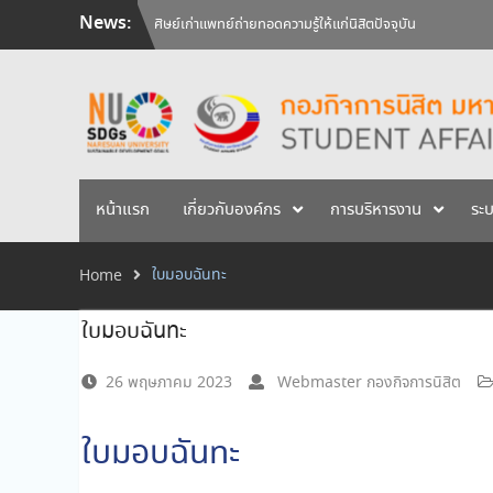
Skip
News:
ศิษย์เก่าแพทย์ถ่ายทอดความรู้ให้แก่นิสิตปัจจุบัน
to
วันคล้ายวันสถาปนามหาวิทยาลัยนเรศวร ครบรอบ 36 ปี 29 
content
สัมภาษณ์นิสิตเพื่อพิจารณาเข้ารับทุนการศึกษามหาวิทยาลัยน
หน้าแรก
เกี่ยวกับองค์กร
การบริหารงาน
ระ
ใบมอบฉันทะ
Home
ใบมอบฉันทะ
26 พฤษภาคม 2023
Webmaster กองกิจการนิสิต
ใบมอบฉันทะ