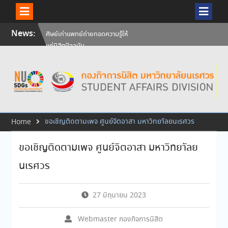
Skip
News:
ศิษย์เก่าแพทย์ถ่ายทอดความรู้ให้
to
แก่นิสิตปัจจุบัน
content
วันคล้ายวันสถาปนามหาวิทยาลัย
นเรศวร ครบรอบ 36 ปี 29
กรกฎาคม 2569
สัมภาษณ์นิสิตเพื่อพิจารณาเข้ารับ
ทุนการศึกษามหาวิทยาลัยนเรศวร
ประจำปีการศึกษา 256
ขอเชิญติดตามเพจ ศูนย์จิตอาสา มหาวิทยาัลยนเรศวร
Home
ขอเชิญติดตามเพจ ศูนย์จิตอาสา มหาวิทยาัลย
นเรศวร
27 มิถุนายน 2023
Webmaster กองกิจการนิสิต