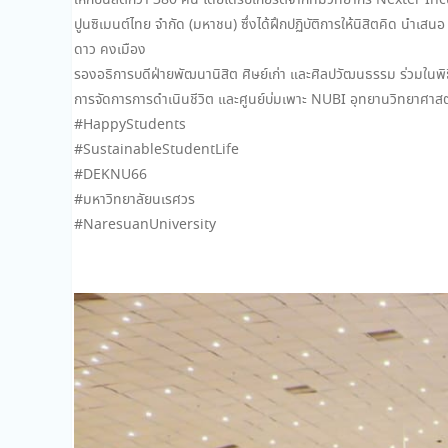
ให้กับนิสิตกว่า 380 คน โดยได้รับเกียรติจากทีมวิทยากร Nexter In
ปูนซิเมนต์ไทย จำกัด (มหาชน) ซึ่งได้ฝึกปฏิบัติการให้นิสิตคิด นำเสน
ดาว คงเมือง
รองอธิการบดีฝ่ายพัฒนานิสิต ศิษย์เก่า และศิลปวัฒนธรรม ร่วมในพิธี
การจัดการการดำเนินชีวิต และศูนย์บ่มเพาะ NUBI อุทยานวิทยาศาส
#HappyStudents
#SustainableStudentLife
#DEKNU66
#มหาวิทยาลัยนเรศวร
#NaresuanUniversity