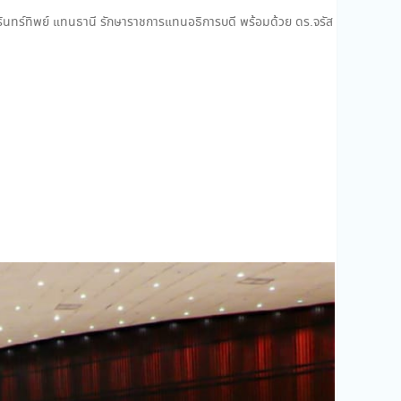
ดร.ศรินทร์ทิพย์ แทนธานี รักษาราชการแทนอธิการบดี พร้อมด้วย ดร.จรัส