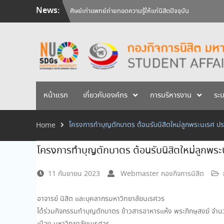
Skip
News:
วันคล้ายวันสถาปนามหาวิทยาลัยนเรศวร ครบรอบ 36 ปี 29 
to
สัมภาษณ์นิสิตเพื่อพิจารณาเข้ารับทุนการศึกษามหาวิทยาลัยน
content
ศิษย์เก่าแพทย์ถ่ายทอดความรู้ให้แก่นิสิตปัจจุบัน
หน้าแรก
เกี่ยวกับองค์กร
การบริหารงาน
ระ
โครงการทำบุญตักบาตร ต้อนรับนิสิตใหม่ลูกพระนเรศ ปร
Home
โครงการทำบุญตักบาตร ต้อนรับนิสิตใหม่ลูกพระ
11 กันยายน 2023
Webmaster กองกิจการนิสิต
อาจารย์ นิสิต และบุคลากรมหาวิทยาลัยนเรศวร
ได้ร่วมกิจกรรมทำบุญตักบาตร ข้าวสารอาหารแห้ง พระภิกษุสงฆ์ จำน