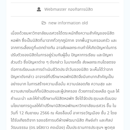
Webmaster กองกิจการนิสิต
new information old
เนื่องด้วยมหาวิทยาลัยนเรศวรได้ตระหนักถึงความสำคัญของนิสิต
หอพัก ซึ่งเป็นนิสิตที่มาจากทั่วทุกภูมิภาค จากพื้นฐานครอบครัว และ
จากการเลี้ยงดูที่แตกต่างกัน อาจส่งผลกระทบทำให้เกิดปัญหาในการ
ปรับตัวของนิสิตในการอยู่ร่วมกับผู้อื่น ปัญหาการเรียน และปัญหา
ส่วนตัว ซึ่งปัญหาต่าง ๆ ดังกล่าว ในบางครั้ง ส่งผลกระทบโดยตรง
ต่อการเรียนและการดำเนินชีวิตประจำวันของนิสิต จะเห็นได้ว่าจาก
ปัญหาดังกล่าว อาจารย์ที่ปรึกษาหอพักนิสิตจึงมีบทบาทสำคัญเป็น
อย่างมาก ในการสร้างความเชื่อมั่น ความปลอดภัย ความสุข และ
ความสบายใจแก่ทั้งนิสิตเองและผู้ปกครอง ด้วยการช่วยเหลือ ดูแล ให้
คำแนะนำ และให้คำปรึกษาแก่นิสิตหอพัก จึงได้จัดประชุมและรับมอบ
นโยบายการดูแลให้คำปรึกษานิสิตหอพักมหาวิทยาลัยนเรศวร ขึ้น ใน
วันที่ 12 กันยายน 2566 ณ ห้องล็อบบี้ อาคารขวัญเมือง ชั้น 2 โดย
ได้รับเกียรติจาก รองอธิการบดีฝ่ายพัฒนานิสิต ศิษย์เก่า และศิลป
วัฒนธรรม (ดร.จรัสดาว คงเมือง) เป็นประธานการประชุมฯ พูดคุย