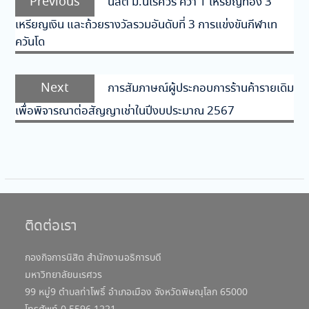
Previous
นิสิต ม.นเรศวร คว้า 1 เหรียญทอง 3
เรื่อง
post:
เหรียญเงิน และถ้วยรางวัลรวมอันดับที่ 3 การแข่งขันกีฬาเท
ควันโด
Next
Next
การสัมภาษณ์ผู้ประกอบการร้านค้ารายเดิม
post:
เพื่อพิจารณาต่อสัญญาเช่าในปีงบประมาณ 2567
ติดต่อเรา
กองกิจการนิสิต สำนักงานอธิการบดี
มหาวิทยาลัยนเรศวร
99 หมู่9 ตำบลท่าโพธิ์ อำเภอเมือง จังหวัดพิษณุโลก 65000