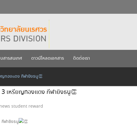
กรกฎาคม 2569
เรศวร ประจำปีการศึกษา 256
บบสารสนเทศ
ดาวน์โหลดเอกสาร
ติดต่อเรา
รียญทองแดง กีฬายิงธนู👏
น 3 เหรียญทองแดง กีฬายิงธนู👏
news student reward
กีฬายิงธนู