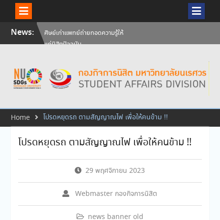
Skip
News:
ศิษย์เก่าแพทย์ถ่ายทอดความรู้ให้
to
แก่นิสิตปัจจุบัน
content
วันคล้ายวันสถาปนามหาวิทยาลัย
นเรศวร ครบรอบ 36 ปี 29
กรกฎาคม 2569
สัมภาษณ์นิสิตเพื่อพิจารณาเข้ารับ
ทุนการศึกษามหาวิทยาลัยนเรศวร
ประจำปีการศึกษา 256
โปรดหยุดรถ ตามสัญญาณไฟ เพื่อให้คนข้าม !!
Home
โปรดหยุดรถ ตามสัญญาณไฟ เพื่อให้คนข้าม !!
29 พฤศจิกายน 2023
Webmaster กองกิจการนิสิต
news banner old