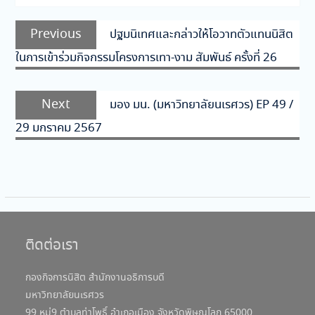
แนะแนว
Previous
Previous
ปฐมนิเทศและกล่าวให้โอวาทตัวแทนนิสิต
เรื่อง
post:
ในการเข้าร่วมกิจกรรมโครงการเทา-งาม สัมพันธ์ ครั้งที่ 26
Next
Next
มอง มน. (มหาวิทยาลัยนเรศวร) EP 49 /
post:
29 มกราคม 2567
ติดต่อเรา
กองกิจการนิสิต สำนักงานอธิการบดี
มหาวิทยาลัยนเรศวร
99 หมู่9 ตำบลท่าโพธิ์ อำเภอเมือง จังหวัดพิษณุโลก 65000