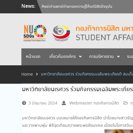
Skip
News:
วันคล้ายวันสถาปนามหาวิทยาลัยนเรศวร ครบรอบ 36 ปี 29 
to
สัมภาษณ์นิสิตเพื่อพิจารณาเข้ารับทุนการศึกษามหาวิทยาลัยน
content
ศิษย์เก่าแพทย์ถ่ายทอดความรู้ให้แก่นิสิตปัจจุบัน
หน้าแรก
เกี่ยวกับองค์กร
การบริหารงาน
ระ
มหาวิทยาลัยนเรศวร ร่วมกิจกรรมเฉลิมพระเกียรติ สมเด
Home
มหาวิทยาลัยนเรศวร ร่วมกิจกรรมเฉลิมพระเกียร
3 มิถุนายน 2024
Webmaster กองกิจการนิสิต
n
มหาวิทยาลัยนเรศวร มอบหมายให้กองกิจการนิสิต นำโดยนางสาวธัญญาร
และวางพานพุ่ม พิธีจุดเทียนถวายพระพรชัยมงคล เนื่องในโอกาสวัน