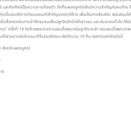
นเรศวรได้จัดมาอย่างต่อเนื่องจนเป็นที่ยอมรับในระดับประเทศ เพราะบทเพลงลูกท
และคีตศิลป์เป็นความงามที่ลงตัว อีกทั้งเพลงลูกทุ่งยังมีความสำคัญกับคนไทย ด้
กทุ่งเป็นสมบัติทางวัฒนธรรมที่สำคัญของชาติไทย เพื่อเป็นการส่งเสริม สนับสนุน
อเป็นสื่อกลางในการเข้าถึงชุมชนเพื่อปลูกจิตสำนึกให้เยาวชน และประชาชนทั่วไป ให
ศวร” ครั้งที่ 14 ชิงถ้วยพระราชทานสมเด็จพระกนิษฐาธิราชเจ้า กรมสมเด็จพระเทพ
ีมที่ผ่านมาแข่งขันบนเวทีในรอบชิงชนะเลิศจำนวน 10 ทีม ผลการแข่งขันดังนี้
คม จังหวัดเพชรบูรณ์
ร
การ