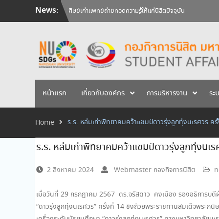
Skip
News:
วันคล้ายวันสถาปนามหาวิทยาลัยนเรศวร ครบรอบ 36 ปี 29 
to
สัมภาษณ์นิสิตเพื่อพิจารณาเข้ารับทุนการศึกษามหาวิทยาลัยน
content
ศิษย์เก่าแพทย์ถ่ายทอดความรู้ให้แก่นิสิตปัจจุบัน
หน้าแรก
เกี่ยวกับองค์กร
การบริหารงาน
ระ
ร.ร. หล่มเก่าพิทยาคมคว้าแชมป์ดาวรุ่งลูกทุ่งนเรศวร ครั้
Home
ร.ร. หล่มเก่าพิทยาคมคว้าแชมป์ดาวรุ่งลูกทุ่งนเรศ
2 สิงหาคม 2024
Webmaster กองกิจการนิสิต
n
เมื่อวันที่ 29 กรกฎาคม 2567 ดร.จรัสดาว คงเมือง รองอธิการบดี
“ดาวรุ่งลูกทุ่งนเรศวร” ครั้งที่ 14 ชิงถ้วยพระราชทานสมเด็จพระก