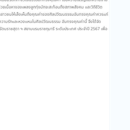
ุ่งไทยเป็นมรดกทางวัฒนธรรมที่ทรงคุณค่า เป็นความเจริญและความงาม
วยเนื้อหาของเพลงลูกทุ่งมักจะสะท้อนถึงสภาพสังคม และวิถีชีวิต
ให้เยาวชนให้เล็งเห็นถึงคุณค่าของศิลปวัฒนธรรมอันทรงคุณค่าควรแก่
้มีความรักและหวงแหนในศิลปวัฒนธรรม อันทรงคุณค่านี้ จึงได้จัด
รัตนราชสุดา ฯ สยามบรมราชกุมารี ระดับประเทศ ประจำปี 2567 เพื่อ