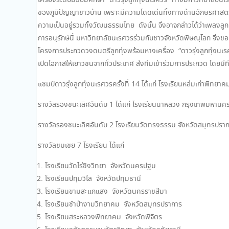
เครื่องระดับมัธยมศึกษา “ดาวรุ่งลูกทุ่งนเรศวร” ทางมหาวิทยาลัย
ของภูมิปัญญาชาวบ้าน เพราะมีความโดดเด่นทั้งทางด้านอักษรศาสตร์ 
ความเป็นอยู่รวมทั้งวัฒนธรรมไทย ดังนั้น จึงอาจกล่าวได้ว่าเพลงลู
การอนุรักษ์นี้ มหาวิทยาลัยนเรศวรร่วมกับชาวจังหวัดพิษณุโลก จึงข
โครงการประกวดวงดนตรีลูกทุ่งพร้อมหางเครื่อง “ดาวรุ่งลูกทุ่งนเร
เปิดโอกาสให้เยาวชนจากทั่วประเทศ ส่งทีมเข้าร่วมการประกวด โดยมีท
แชมป์ดาวรุ่งลูกทุ่งนเรศวรครั้งที่ 14 ได้แก่ โรงเรียนหล่มเก่าพิทยา
รางวัลรองชนะเลิศอันดับ 1 ได้แก่ โรงเรียนนาหลวง กรุงเทพมหานค
รางวัลรองชนะเลิศอันดับ 2 โรงเรียนวัดทรงธรรม จังหวัดสมุทรปรา
รางวัลชมเชย 7 โรงเรียน ได้แก่
โรงเรียนวัดไร่ขิงวิทยา จังหวัดนครปฐม
โรงเรียนปทุมวิไล จังหวัดปทุมธานี
โรงเรียนขามสะแกแสง จังหวัดนครราชสีมา
โรงเรียนชำป่างามวิทยาคม จังหวัดสมุทรปราการ
โรงเรียนสระหลวงพิทยาคม จังหวัดพิจิตร