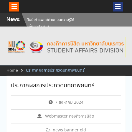
Skip
News:
ศิษย์เก่าแพทย์ถ่ายทอดความรู้ให้
to
แก่นิสิตปัจจุบัน
content
วันคล้ายวันสถาปนามหาวิทยาลัย
นเรศวร ครบรอบ 36 ปี 29
กรกฎาคม 2569
สัมภาษณ์นิสิตเพื่อพิจารณาเข้ารับ
ทุนการศึกษามหาวิทยาลัยนเรศวร
ประจำปีการศึกษา 256
ประกาศผลการประกวดบทภาพยนตร์
Home
ประกาศผลการประกวดบทภาพยนตร์
7 สิงหาคม 2024
Webmaster กองกิจการนิสิต
news banner old