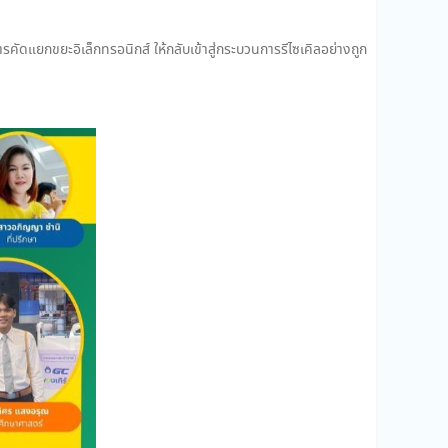
คัดแยกขยะอิเล็กทรอนิกส์ ให้กลับเข้าสู่กระบวนการรีไซเคิลอย่างถูก