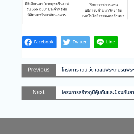
พิธีเบิกเนตร “พระพุทธชินราช
“รักษาราชการแทน
รุ่น 666 x 33” ประจำหอพัก
อธิการบดี” มหาวิทยาลัย
นิสิตมหาวิทยาลัยนเรศวร
เทคโนโลยีราชมงคลล้านนา
Facebook
Twitter
Line
แนะแนว
Previous
Previous
โครงการ เดิน วิ่ง เฉลิมพระเกียรติ
เรื่อง
post:
Next
Next
โครงการสร้างภูมิคุ้มกันและป้องกัน
post: