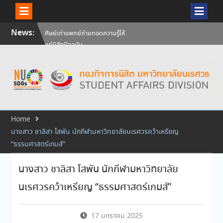
Skip
News:
ศิษย์เก่าแพทย์ถ่ายทอดความรู้ให้
to
แก่นิสิตปัจจุบัน
content
วันคล้ายวันสถาปนามหาวิทยาลัย
นเรศวร ครบรอบ 36 ปี 29
กรกฎาคม 2569
สัมภาษณ์นิสิตเพื่อพิจารณาเข้ารับ
ทุนการศึกษามหาวิทยาลัยนเรศวร
ประจำปีการศึกษา 256
Home
นางสาว ชาลิสา โสพัน นักกีฬามหาวิทยาลัยนเรศวรคว้าเหรียญ
“ธรรมศาสตร์เกมส์”
นางสาว ชาลิสา โสพัน นักกีฬามหาวิทยาลัย
นเรศวรคว้าเหรียญ “ธรรมศาสตร์เกมส์”
17 มกราคม 2025