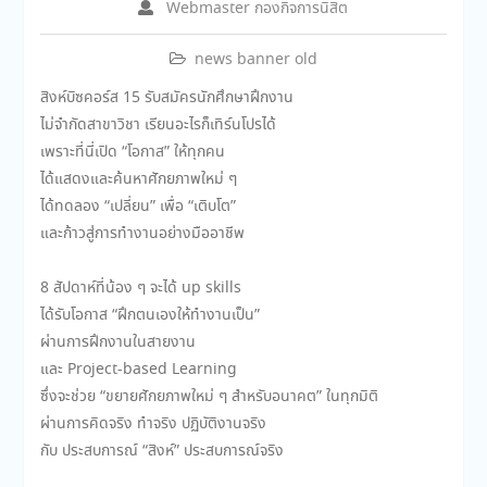
Webmaster กองกิจการนิสิต
news banner old
สิงห์บิซคอร์ส 15 รับสมัครนักศึกษาฝึกงาน
ไม่จำกัดสาขาวิชา เรียนอะไรก็เทิร์นโปรได้
เพราะที่นี่เปิด “โอกาส” ให้ทุกคน
ได้แสดงและค้นหาศักยภาพใหม่ ๆ
ได้ทดลอง “เปลี่ยน” เพื่อ “เติบโต”
และก้าวสู่การทำงานอย่างมืออาชีพ
8 สัปดาห์ที่น้อง ๆ จะได้ up skills
ได้รับโอกาส “ฝึกตนเองให้ทำงานเป็น”
ผ่านการฝึกงานในสายงาน
และ Project-based Learning
ซึ่งจะช่วย “ขยายศักยภาพใหม่ ๆ สำหรับอนาคต” ในทุกมิติ
ผ่านการคิดจริง ทำจริง ปฏิบัติงานจริง
กับ ประสบการณ์ “สิงห์” ประสบการณ์จริง