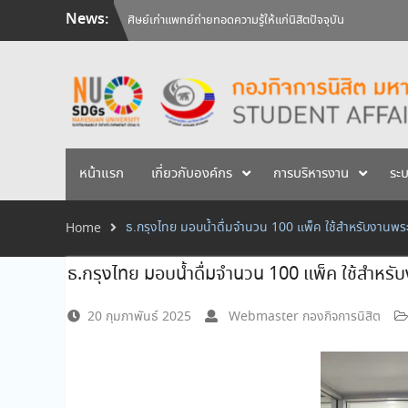
Skip
News:
ศิษย์เก่าแพทย์ถ่ายทอดความรู้ให้แก่นิสิตปัจจุบัน
to
วันคล้ายวันสถาปนามหาวิทยาลัยนเรศวร ครบรอบ 36 ปี 29 
content
สัมภาษณ์นิสิตเพื่อพิจารณาเข้ารับทุนการศึกษามหาวิทยาลัยน
หน้าแรก
เกี่ยวกับองค์กร
การบริหารงาน
ระ
ธ.กรุงไทย มอบน้ำดื่มจำนวน 100 แพ็ค ใช้สำหรับงาน
Home
ธ.กรุงไทย มอบน้ำดื่มจำนวน 100 แพ็ค ใช้สำห
20 กุมภาพันธ์ 2025
Webmaster กองกิจการนิสิต