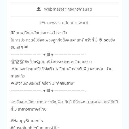
Webmaster กองกิจการนิสิต
news student reward
นิสิตมหาวิทยาลัยนเรศวรคว้ารางวัล
ในการประกวดขับร้องเพลงลูกทุ่งสังคมศาสตร์ ครั้งที่ 3 🌟 รอบชิง
ชนะเลิศ 🌟
———————-🔸🟧🔸———————-
🏆🏆🏆 ชิงถ้วยรัฐมนตรีว่าการกระทรวงวัฒนธรรม
📌ณ หอประชุมศรีวชิรโชติ มหาวิทยาลัยราชภัฏพิบูลสงคราม ส่วน
ทะเลแก้ว
☘️🌿งานเกษรแฟร์ ครั้งที่ 3 “ศึกชนช้าง”
———————-🔸🟧🔸———————-
รางวัลชนะเลิศ : นางสาวขวัญจิรา ทับสี นิสิตคณะมนุษยศาสตร์ ชั้นปี
ที่ 3 สาขาวิชาภาษาไทย
#HappyStudents
#SustainableCampusLife