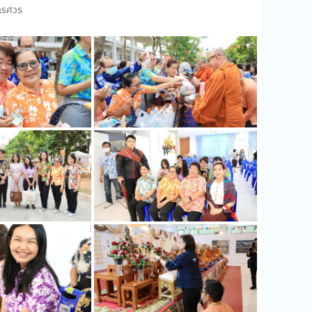
นเรศวร