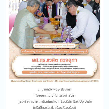
5. นายกิตติพงษ์ สุขเคหา
ศิษย์เก่าคณะวิศวกรรมศาสตร์
ทูลเกล้าฯ ถวาย : ผลิตภัณฑ์ในเครือบริษัท Eat Up จำกัด
(คริสปี้คอร์น,ถ้วยร้อน,ป๊อบร้อน)