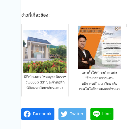
ข่าวที่เกี่ยวข้อง:
แต่งตั้งให้ดำรงตำแหน่ง
พิธีเบิกเนตร “พระพุทธชินราช
“รักษาราชการแทน
รุ่น 666 x 33” ประจำหอพัก
อธิการบดี” มหาวิทยาลัย
นิสิตมหาวิทยาลัยนเรศวร
เทคโนโลยีราชมงคลล้านนา
Facebook
Twitter
Line