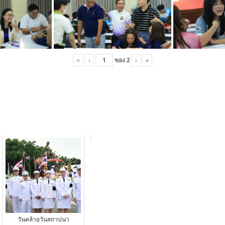
«
‹
ของ
2
›
»
วันคล้ายวันสถาปนา