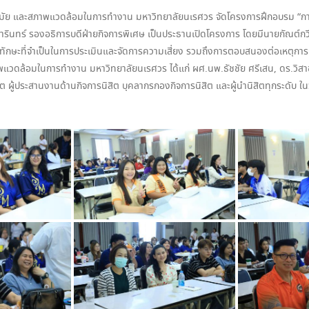
มัย และสภาพแวดล้อมในการทำงาน มหาวิทยาลัยนเรศวร จัดโครงการฝึกอบรม “การ
 สารินทร์ รองอธิการบดีฝ่ายกิจการพิเศษ เป็นประธานเปิดโครงการ โดยมีนายกัณต์กว
ู้และทักษะที่จำเป็นในการประเมินและจัดการความเสี่ยง รวมถึงการตอบสนองต่อเหตุกา
้อมในการทำงาน มหาวิทยาลัยนเรศวร ได้แก่ ผศ.นพ.ธัชชัย ศรีเสน, ดร.วิสาข์ ส
ต ผู้ประสานงานด้านกิจการนิสิต บุคลากรกองกิจการนิสิต และผู้นำนิสิตทุกระดับ 