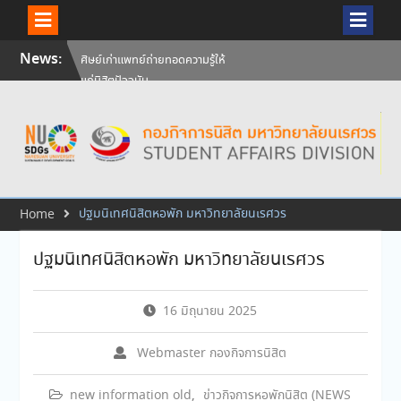
Skip
News:
ศิษย์เก่าแพทย์ถ่ายทอดความรู้ให้
to
แก่นิสิตปัจจุบัน
content
วันคล้ายวันสถาปนามหาวิทยาลัย
นเรศวร ครบรอบ 36 ปี 29
กรกฎาคม 2569
สัมภาษณ์นิสิตเพื่อพิจารณาเข้ารับ
ทุนการศึกษามหาวิทยาลัยนเรศวร
ประจำปีการศึกษา 256
ปฐมนิเทศนิสิตหอพัก มหาวิทยาลัยนเรศวร
Home
ปฐมนิเทศนิสิตหอพัก มหาวิทยาลัยนเรศวร
16 มิถุนายน 2025
Webmaster กองกิจการนิสิต
new information old
,
ข่าวกิจการหอพักนิสิต (NEWS