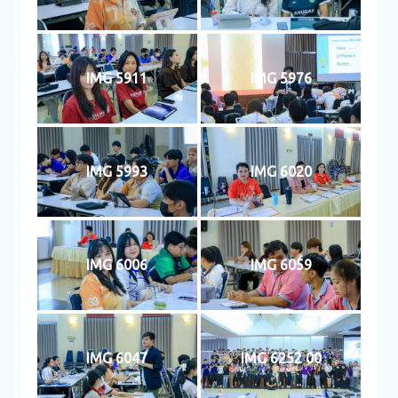
IMG 5911
IMG 5976
IMG 5993
IMG 6020
IMG 6006
IMG 6059
IMG 6047
IMG 6252 00