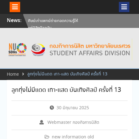
Skip
News:
ศิษย์เก่าแพทย์ถ่ายทอดความรู้ให้
to
แก่นิสิตปัจจุบัน
content
วันคล้ายวันสถาปนามหาวิทยาลัย
นเรศวร ครบรอบ 36 ปี 29
กรกฎาคม 2569
สัมภาษณ์นิสิตเพื่อพิจารณาเข้ารับ
ทุนการศึกษามหาวิทยาลัยนเรศวร
ประจำปีการศึกษา 256
ลูกทุ่งไม่มีแดด เทา-แสด บันเทิงศิลป์ ครั้งที่ 13
Home
ลูกทุ่งไม่มีแดด เทา-แสด บันเทิงศิลป์ ครั้งที่ 13
30 มิถุนายน 2025
Webmaster กองกิจการนิสิต
new information old