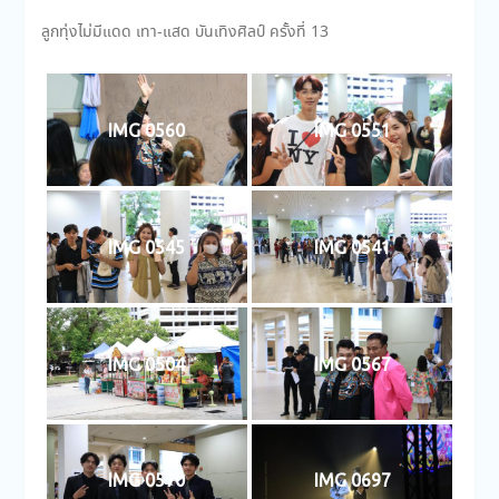
ลูกทุ่งไม่มีแดด เทา-แสด บันเทิงศิลป์ ครั้งที่ 13
IMG 0560
IMG 0551
IMG 0545
IMG 0541
IMG 0504
IMG 0567
IMG 0570
IMG 0697