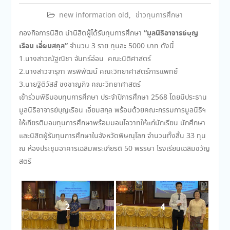
new information old
,
ข่าวทุนการศึกษา
“มูลนิธิอาจารย์บุญ
กองกิจการนิสิต นำนิสิตผู้ได้รับทุนการศึกษา
เรือน เอี่ยมสกุล”
จำนวน 3 ราย ทุนละ 5000 บาท ดังนี้
1.นางสาวณัฐณิชา จันทร์อ่อน คณะนิติศาสตร์
2.นางสาวจารุภา พรพิพัฒน์ คณะวิทยาศาสตร์การแพทย์
3.นายฐิติวัสส์ ชงชาญกิจ คณะวิทยาศาสตร์
เข้าร่วมพิธีมอบทุนการศึกษา ประจำปีการศึกษา 2568 โดยมีประธาน
มูลนิธิอาจารย์บุญเรือน เอี่ยมสกุล พร้อมด้วยคณะกรรมการมูลนิธิฯ
ให้เกียรติมอบทุนการศึกษาพร้อมมอบโอวาทให้แก่นักเรียน นักศึกษา
และนิสิตผู้รับทุนการศึกษาในจังหวัดพิษณุโลก จำนวนทั้งสิ้น 33 ทุน
ณ ห้องประชุมอาคารเฉลิมพระเกียรติ 50 พรรษา โรงเรียนเฉลิมขวัญ
สตรี
2
4