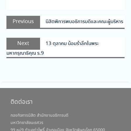
แนะแนว
Previous
Previous
นิสิตพิการพบอธิการบดีและคณะผู้บริหาร
เรื่อง
post:
Next
Next
13 ตุลาคม น้อมรำลึกในพระ
post:
มหากรุณาธิคุณ ร.9
ติดต่อเรา
กองกิจการนิสิต สำนักงานอธิการบดี
มหาวิทยาลัยนเรศวร
99 หมู่9 ตำบลท่าโพธิ์ อำเภอเมือง จังหวัดพิษณุโลก 65000