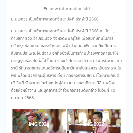
new information old
ม.นเรศวร เป็นเจ้าภาพทอดกฐินสามัคคี ประจำปี 2568
ม.นเรศวร เป็นเจ้าภาพทอดกฐินสามัคคี ประจำปี 2568 ณ วัด……..
ตำบลท่าทอง อำเภอเมือง จังหวัดพิษณุโลก เพื่อสมทบทุนในการ
ปรับปรุงซ่อมแซม และสร้างเมรุไฟฟ้าปลอกมลพิษ รวมถึงเป็นการ
สืบสานประเพณีอันดีงาม อีกทั้งยังเป็นการทำนุบำรุงพุทธศาสนาให้
เจริญรุ่งเรืองสืบต่อไป โดยมี รองศาสตราจารย์ ดร.ศรินทร์ทิพย์ แทน
ธานี รักษาราชการแทนอธิการบดีมหาวิทยาลัยนเรศวร เป็นประธานใน
พิธี พร้อมด้วยคณะผู้บริหาร ทั้งนี้ กองกิจการนิสิต นำโดยนายกัณต์
กวี วิมุติ รักษาการในตำแหน่งผู้อำนวยการกองกิจการนิสิต พร้อม
ด้วยหัวหน้างาน และบุคลากรเข้าร่วมกิจกรรมดังกล่าว ในวันที่ 10
ตุลาคม 2568
IMG 0921
IMG 0922