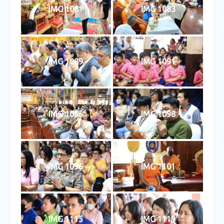
IMG 1081
IMG 1083
IMG 1089
IMG 1091
IMG 1095
IMG 1098
IMG 1096
IMG 1101
IMG 1115
IMG 1119