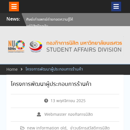
Skip
News:
ศิษย์เก่าแพทย์ถ่ายทอดความรู้ให้
to
แก่นิสิตปัจจุบัน
content
วันคล้ายวันสถาปนามหาวิทยาลัย
นเรศวร ครบรอบ 36 ปี 29
กรกฎาคม 2569
สัมภาษณ์นิสิตเพื่อพิจารณาเข้ารับ
ทุนการศึกษามหาวิทยาลัยนเรศวร
ประจำปีการศึกษา 256
โครงการพัฒนาผู้ประกอบการร้านค้า
Home
โครงการพัฒนาผู้ประกอบการร้านค้า
13 พฤศจิกายน 2025
Webmaster กองกิจการนิสิต
new information old
,
ข่าวบริการสวัสดิการนิสิต