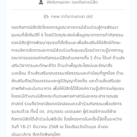
Webmaster กองกิจการนิสิต
new information old
กองกิจการนิสิตจัดโครงการบูรณาการการมีส่วนร่วมสู่การพัฒนา
ชุมชนที่ยั่งยืนปีที่ 6 โดยมีวัตถุประสงค์เพื่อบูรณาการการทำกิจกรรม
ของนิสิตสู่การพัฒนาชุมชนที่ยั่งยืนและเพื่อส่งเสริมให้นิสิตมีทักษะ
การบริหารจัดการและการมีส่วนร่วมกับชุมชนโดยนำความรู้จากการบู
รณาการขององค์กรกิจกรรมนิสิตส่วนกลางทั้ง 5 ด้าน ได้แก่ ด้านส่ง
เสริมวิชาการและทักษะชีวิต ด้านบำเพ็ญประโยชน์และรักษาสิ่ง
แวดล้อม ด้านส่งเสริมคุณธรรมจริยธรรมและค่านิยมที่ถูกต้อง ด้าน
ส่งเสริมศิลปวัฒนธรรมและภูมิปัญญาท้องถิ่น และด้านส่งเสริมสุข
ภาพกีฬาและนันทนาการ เพื่อให้นิสิตได้ใช้องค์ความรู้บริการแก่ชุมชน
โดยจะมีตัวแทนนิสิตคณะทันตแพทยศาสตร์และคณะสาธารณสุข
ศาสตร์ รวมถึงวิทยาลัยเทคนิคสองแควเข้าร่วมกิจกรรมเพื่อบริการ
ชุมชนด้วย ทั้งนี้ ดร. จารุวรรณ แดงบุบผา ผู้ช่วยอธิการบดีฝ่าย
กิจการนิสิตได้เข้าร่วมในพิธีเปิด โดยโครงการในครั้งนี้จัดขึ้นระหว่าง
วันที่ 18-21 ธันวาคม 2568 ณ โรงเรียนวัดบ้านมุง อำเภอ
เนินมะปราง จังหวัดพิษณุโลก