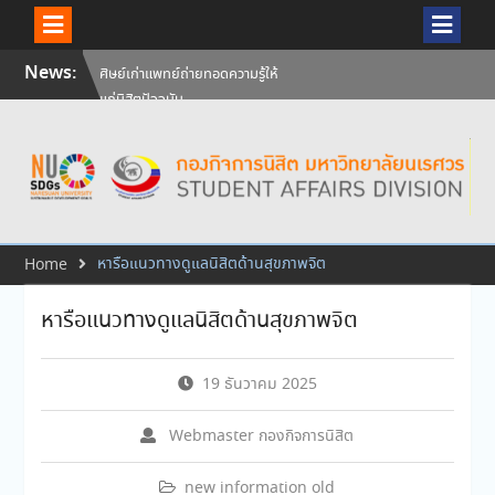
Skip
News:
ศิษย์เก่าแพทย์ถ่ายทอดความรู้ให้
to
แก่นิสิตปัจจุบัน
content
วันคล้ายวันสถาปนามหาวิทยาลัย
นเรศวร ครบรอบ 36 ปี 29
กรกฎาคม 2569
สัมภาษณ์นิสิตเพื่อพิจารณาเข้ารับ
ทุนการศึกษามหาวิทยาลัยนเรศวร
ประจำปีการศึกษา 256
หารือแนวทางดูแลนิสิตด้านสุขภาพจิต
Home
หารือแนวทางดูแลนิสิตด้านสุขภาพจิต
19 ธันวาคม 2025
Webmaster กองกิจการนิสิต
new information old