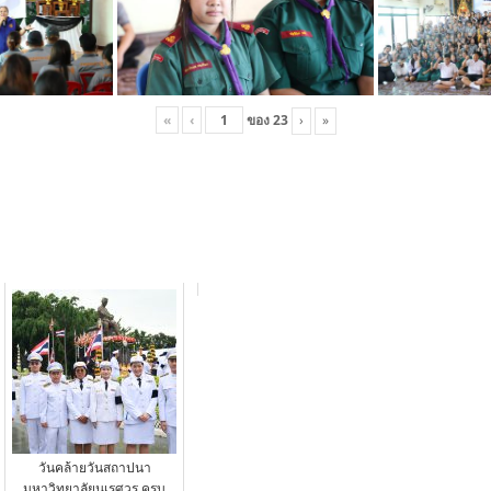
«
‹
ของ
23
›
»
วันคล้ายวันสถาปนา
มหาวิทยาลัยนเรศวร ครบ