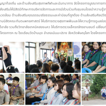
ญาท้องถิ่น และด้านส่งเสริมสุขภาพกีฬาและนันทนาการ จัดโครงการบูรณาการการมีส่ว
ส่งเสริมให้นิสิตมีทักษะการบริหารจัดการและการมีส่วนร่วมกับชุมชนโดยนำความรู้
่งแวดล้อม ด้านส่งเสริมคุณธรรมจริยธรรมและค่านิยมที่ถูกต้อง ด้านส่งเสริมศิลป
ตัวแทนนิสิตคณะทันตแพทยศาสตร์ ให้บริการตรวจสุขภาพฟันและให้ความรู้การดูแลช่อ
้อาลัย รวมถึงวิทยาลัยเทคนิคสองแคว ให้บริการตรวจเช็ครถจักรยานยนต์ เปลี่ยนถ่ายน้
ปิดโครงการฯ ณ โรงเรียนวัดบ้านมุง อำเภอเนินมะปราง จังหวัดพิษณุโลก โดยโครงการใ