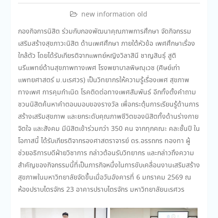
new information old
กองกิจการนิสิต ร่วมกับกองพัฒนาคุณภาพการศึกษา จัดกิจกรรม
เสริมสร้างสุขภาวะนิสิต ด้านเพศศึกษา ภายใต้หัวข้อ เพศศึกษาเรื่อง
ใกล้ตัว โดยได้รับเกียรติจากแพทย์หญิงวิลาสินี ชาญสินธุ์ สูติ
นรีแพทย์ด้านสุขภาพทางเพศ โรงพยาบาลพิษณุเวช (ศิษย์เก่า
แพทยศาสตร์ ม.นเรศวร) เป็นวิทยากรให้ความรู้เรื่องเพศ สุขภาพ
ทางเพศ การคุมกำเนิด โรคติดต่อทางเพศสัมพันธ์ อีกทั้งตั้งคำถาม
ชวนนิสิตค้นหาคำตอบมอบของรางวัล เพื่อกระตุ้นการเรียนรู้ด้านการ
สร้างเสริมสุขภาพ และยกระดับคุณภาพชีวิตของนิสิตทั้งด้านร่างกาย
จิตใจ และสังคม มีนิสิตเข้าร่วมกว่า 350 คน จากทุกคณะ คละชั้นปี ใน
โอกาสนี้ ได้รับเกียรติจากรองศาสตราจารย์ ดร.อรรถกร ทองทา ผู้
ช่วยอธิการบดีฝ่ายวิชาการ กล่าวต้อนรับวิทยากร และกล่าวถึงความ
สำคัญของกิจกรรมนี้ที่เป็นภารกิจหนึ่งในการขับเคลื่อนงานเสริมสร้าง
สุขภาพในมหาวิทยาลัยจัดขึ้นเมื่อวันอังคารที่ 6 มกราคม 2569 ณ
ห้องปราบไตรจักร 23 อาคารปราบไตรจักร มหาวิทยาลัยนเรศวร