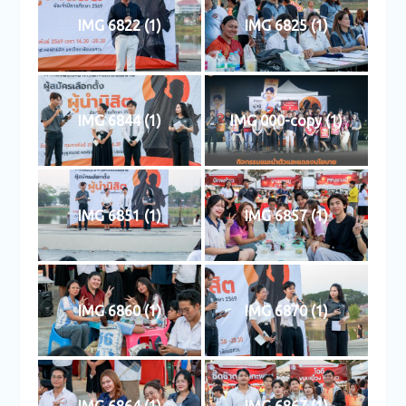
IMG 6822 (1)
IMG 6825 (1)
IMG 6844 (1)
IMG 000-copy (1)
IMG 6851 (1)
IMG 6857 (1)
IMG 6860 (1)
IMG 6870 (1)
IMG 6864 (1)
IMG 6867 (1)