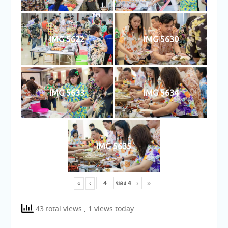
IMG 5622
IMG 5630
IMG 5633
IMG 5634
IMG 5635
ของ
4
›
»
«
‹
43 total views
, 1 views today