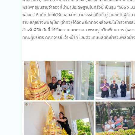
ฝ่ายบริหาร) และ ดร.จรัสดาว คงเมือง (รองอธิการบดีฝ่ายพัฒนานิสิ
พระพุทธชินราชจำลองที่นำมาประดิษฐานในครั้งนี้ เป็นรุ่น “666 x 3
พลอย 16 เม็ด โดยได้รับมอบจาก นายธรรมสถิตย์ บูรณเขตต์ ผู้อำนวยก
ราช สกุลช่างพิษณุโลก (จ่าทวี) ได้จัดพิธีเททองหล่อพระในโครงการ
สำหรับพิธีในวันนี้ ได้รับความเมตตาจาก พระครูโกวิทพัฒนาทร (หล
คณะผู้บริหาร คณาจารย์ เจ้าหน้าที่ และตัวแทนนิสิตที่เข้าร่วมพิธีอ