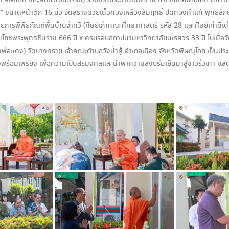
ต ศิษย์เก่า และศิลปวัฒนธรรม) ร่วมเป็นประธานในพิธี ณ บริเวณหอพักนิสิต มหาว
3” ขนาดหน้าตัก 16 นิ้ว จัดสร้างด้วยเนื้อทองเหลืองสัมฤทธิ์ ปิดทองคำแท้ พุทธ
ารพิพิธภัณฑ์พื้นบ้านจ่าทวี (ศิษย์เก่าคณะศึกษาศาสตร์ รหัส 28 และศิษย์เก่าดีเ
สมโภชพระพุทธชินราช 666 ปี x ครบรอบสถาปนามหาวิทยาลัยนเรศวร 33 ปี ไปเมื่อวัน
วงพ่อแดง) วัดบางทราย เจ้าคณะตำบลวังน้ำคู้ อำเภอเมือง จังหวัดพิษณุโลก เป็น
ย่างพร้อมเพรียง เพื่อความเป็นสิริมงคลและนำพาความสงบร่มเย็นมาสู่ชาวรั้วเทา-แส