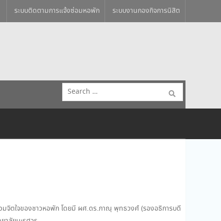
ระบบติดตามการแจ้งซ่อมหอพัก
ระบบงานกองกิจการนิสิต
Search
for:
์รวมจิตใจของชาวหอพัก โดยมี ผศ.ดร.ภาณุ พุทธวงศ์ (รองอธิการบดี