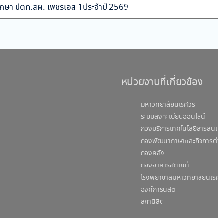
ึกษา ปตท.สผ. เพชรเอส 1ประจำปี 2569
หน่วยงานที่เกี่ยวข้อง
มหาวิทยาลัยนเรศวร
ระบบลงทะเบียนออนไลน์
กองบริการเทคโนโลยีสารสนเ
กองพัฒนาภาษาและกิจการต่
กองคลัง
กองอาคารสถานที่
โรงพยาบาลมหาวิทยาลัยนเร
องค์การนิสิต
สภานิสิต