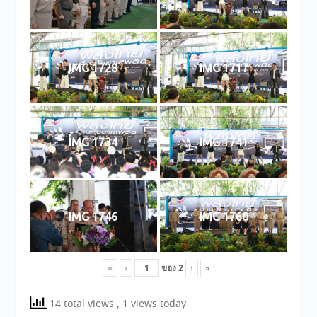
IMG 1728
IMG 1717
IMG 1734
IMG 1741
IMG 1746
IMG 1760
«
‹
ของ
2
›
»
14 total views
, 1 views today