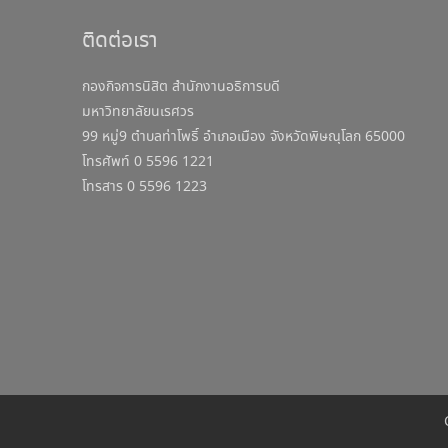
ติดต่อเรา
กองกิจการนิสิต สำนักงานอธิการบดี
มหาวิทยาลัยนเรศวร
99 หมู่9 ตำบลท่าโพธิ์ อำเภอเมือง จังหวัดพิษณุโลก 65000
โทรศัพท์ 0 5596 1221
โทรสาร 0 5596 1223