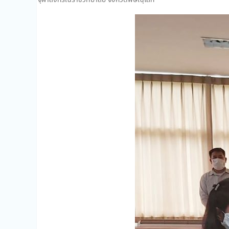
จุฬาลงกรณราชวิทยาลัย จังหวัดพิษณุโลก