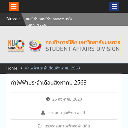
Skip
News:
ศิษย์เก่าแพทย์ถ่ายทอดความรู้ให้
to
แก่นิสิตปัจจุบัน
content
วันคล้ายวันสถาปนามหาวิทยาลัย
นเรศวร ครบรอบ 36 ปี 29
กรกฎาคม 2569
สัมภาษณ์นิสิตเพื่อพิจารณาเข้ารับ
ทุนการศึกษามหาวิทยาลัยนเรศวร
ประจำปีการศึกษา 256
ค่าไฟฟ้าประจำเดือนสิงหาคม 2563
Home
ค่าไฟฟ้าประจำเดือนสิงหาคม 2563
26 สิงหาคม 2020
siripornja@nu.ac.th
ตรวจสอบค่าไฟฟ้าหอพักนิสิต