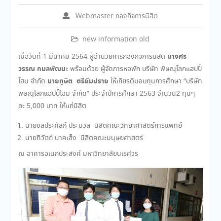
Webmaster กองกิจการนิสิต
new information old
นางศิริ
เมื่อวันที่ 1 มีนาคม 2564 ผู้อำนวยการกองกิจการนิสิต
วรรณ กมลพัฒนะ
พร้อมด้วย ผู้จัดการหอพัก บริษัท พิษณุโลกแฮปปี้
นายภูษิต ตรียัมปราย
โฮม จำกัด
ให้เกียรติมอบทุนการศึกษา “บริษัท
พิษณุโลกแฮปปี้โฮม จำกัด” ประจำปีการศึกษา 2563 จำนวน2 ทุนๆ
ละ 5,000 บาท ให้แก่นิสิต
นายชลประคัลภ์ ประมวล นิสิตคณะวิทยาศาสตร์การแพทย์
นายทิวัตถ์ นาคเส็ง นิสิตคณะมนุษยศาสตร์
ณ อาคารอเนกประสงค์ มหาวิทยาลัยนเรศวร