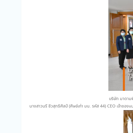
บริษัท มาดามฟ
นางสาวนรี ชีวสุทธิศิลป์ (ศิษย์เก่า มน. รหัส 44) CEO เจ้า