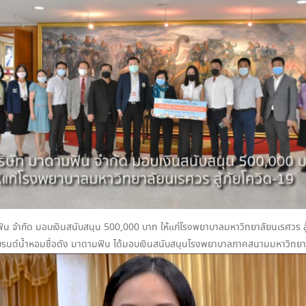
ิน จำกัด มอบเงินสนับสนุน 500,000 บาท ให้แก่โรงพยาบาลมหาวิทยาลัยนเรศวร สู
ของแบรนด์น้ำหอมชื่อดัง มาดามฟิน ได้มอบเงินสนับสนุนโรงพยาบาลภาคสนามมหาวิทย