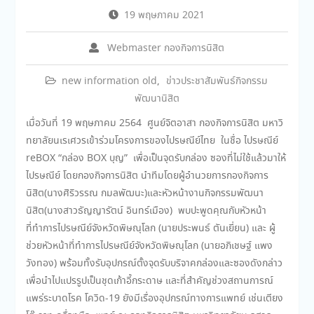
19 พฤษภาคม 2021
Webmaster กองกิจการนิสิต
new information old
,
ข่าวประชาสัมพันธ์กิจกรรม
พัฒนานิสิต
เมื่อวันที่ 19 พฤษภาคม 2564 ศูนย์จิตอาสา กองกิจการนิสิต มหาวิ
ทยาลัยนเรเศวรเข้าร่วมโครงการของไปรษณีย์ไทย ในชื่อ ไปรษณีย์
reBOX “กล่อง BOX บุญ” เพื่อเป็นจุดรับกล่อง ซองที่ไม่ใช้แล้วมาให้
ไปรษณีย์ โดยกองกิจการนิสิต นำทีมโดยผู้อำนวยการกองกิจการ
นิสิต(นางศิริวรรณ กมลพัฒนะ)และหัวหน้างานกิจกรรมพัฒนา
นิสิต(นางสาวธัญญารัตน์ อินทร์เมือง) พบปะพูดคุณกับหัวหน้า
ที่ทำการไปรษณีย์จังหวัดพิษณุโลก (นายประพนธ์ ตันเยี่ยน) และ ผู้
ช่วยหัวหน้าที่ทำการไปรษณีย์จังหวัดพิษณุโลก (นายอภิเชษฐ์ แพง
วังทอง) พร้อมทั้งรับอุปกรณ์ตั้งจุดรับบริจาคกล่องและซองดังกล่าว
เพื่อนำไปแปรรูปเป็นชุดเก้าอี้กระดาษ และที่สำคัญช่วงสถานการณ์
แพร่ระบาดโรค โควิด-19 ยังมีเรื่องอุปกรณ์ทางการแพทย์ เช่นเตียง