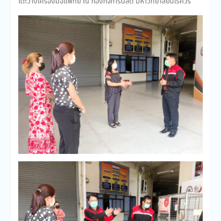
โต๊ะวางเครื่องมือแพทย์ ณ กองกิจการนิสิต มหาวิทยาลัยนเรศวร