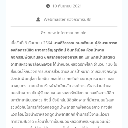
10 กันยายน 2021
Webmaster กองกิจการนิสิต
new information old
นางศิริวรรณ กมลพัฒนะ ผู้อำนวยการก
เมื่อวันที่ 9 กันยายน 2564
องกิจการนิสิต นางสาวธัญญารัตน์ อินทร์เมือง หัวหน้างาน
กิจกรรมพัฒนานิสิต บุคลากรกองกิจการนิสิต
แกนนำนิสิตจิต
และ
อาสามหาวิทยาลัยนเรศวร
ได้นำหมอนหลอดรักษ์โลก จำนวน 130 ใบ
ส่งมอบให้กับองค์การบริหารส่วนตำบลนครป่าหมาก อำเภอบางกระทุ่ม
จังหวัดพิษณุโลก โดยมีนายเสน่ห์ มากทรัพย์ เลขานุการนายกฯ และ
นางบุษกร นาคคล้าย หัวหน้าสำนักปลัด องค์การบริหารส่วนตำบล
นครป่าหมาก เป็นผู้รับมอบหมอนหลอดรักษ์โลก ณ กองกิจการนิสิต
มหาวิทยาลัยนเรศวร ทั้งนี้ ยังมีกลุ่มนิสิตจิตอาสาที่มีความสนใจและ
รวมตัวกันในการกำจัดหลอดดูดน้ำพลาสติกเพื่อลดมลภาวะทางสิ่ง
แวดล้อมโดยนำเอาหลอดดูดน้ำพลาสติกที่ผ่านการใช้งานแล้วมา
ทำความสะอาด แล้วนำไปทำเป็นหมอนหลอดสำหรับหนุนนอนเพื่อ