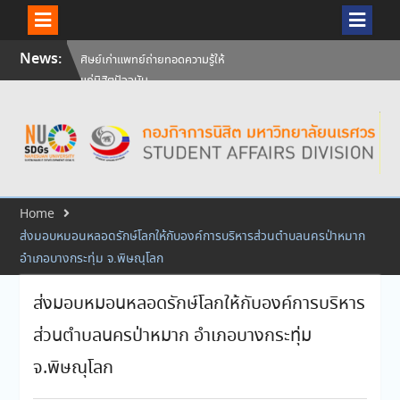
ศิษย์เก่าแพทย์ถ่ายทอดความรู้ให้
แก่นิสิตปัจจุบัน
Skip
News:
วันคล้ายวันสถาปนามหาวิทยาลัย
to
นเรศวร ครบรอบ 36 ปี 29
content
กรกฎาคม 2569
สัมภาษณ์นิสิตเพื่อพิจารณาเข้ารับ
ทุนการศึกษามหาวิทยาลัยนเรศวร
ประจำปีการศึกษา 256
Home
ส่งมอบหมอนหลอดรักษ์โลกให้กับองค์การบริหารส่วนตำบลนครป่าหมาก
อำเภอบางกระทุ่ม จ.พิษณุโลก
ส่งมอบหมอนหลอดรักษ์โลกให้กับองค์การบริหาร
ส่วนตำบลนครป่าหมาก อำเภอบางกระทุ่ม
จ.พิษณุโลก