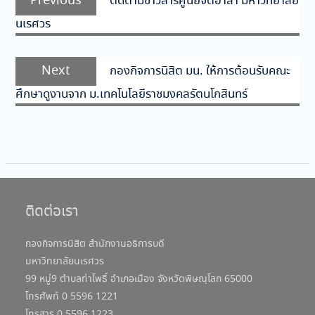
Previous
ติดตามข่าวสารศูนย์จิตอาสา มหาวิทยาลัย
เรื่อง
post:
นเรศวร
Next
Next
กองกิจการนิสิต มน. ให้การต้อนรับคณะ
post:
ศึกษาดูงานจาก ม.เทคโนโลยีราชมงคลรัตนโกสินทร์
ติดต่อเรา
กองกิจการนิสิต สำนักงานอธิการบดี
มหาวิทยาลัยนเรศวร
99 หมู่9 ตำบลท่าโพธิ์ อำเภอเมือง จังหวัดพิษณุโลก 65000
โทรศัพท์ 0 5596 1221
โทรสาร 0 5596 1223