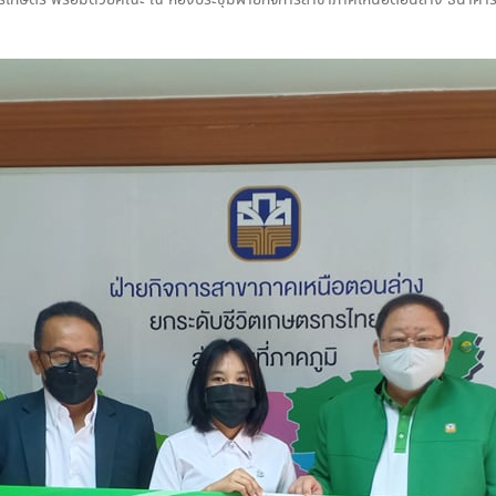
รเกษตร พร้อมด้วยคณะ ณ ห้องประชุมฝ่ายกิจการสาขาภาคเหนือตอนล่าง ธนาคาร