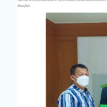
กิจการสาขาภาคเหนือตอนล่าง ธนาคารเพื่อการเกษตรและสหกรณ์กา
พิษณุโลก