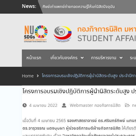
Skip
News:
วันคล้ายวันสถาปนามหาวิทยาลัยนเรศวร ครบรอบ 36 ปี 29 
to
สัมภาษณ์นิสิตเพื่อพิจารณาเข้ารับทุนการศึกษามหาวิทยาลัยน
content
ศิษย์เก่าแพทย์ถ่ายทอดความรู้ให้แก่นิสิตปัจจุบัน
หน้าแรก
เกี่ยวกับองค์กร
การบริหารงาน
ระ
โครงการอบรมเชิงปฎิบัติการผู้นำนิสิตระดับสูง ประจำปี
Home
โครงการอบรมเชิงปฎิบัติการผู้นำนิสิตระดับสูง 
4 เมษายน 2022
Webmaster กองกิจการนิสิต
n
รองศาสตราจารย์ ดร.ศรินทร์ทิพย์ แทนธ
เมื่อวันที่ 4 เมษายน 2565
ดร.จารุวรรณ แดงบุบผา ผู้ช่วยอธิการบดีฝ่ายกิจการนิสิต
ให้เกียร