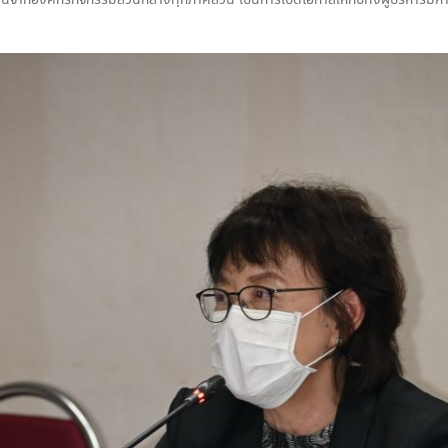
งค์กรกิจกรรมส่วนกลางทุกภาคส่วน เป็นการเปิดโอกาสให้กับทั้งผู้บริหารมหาวิทยา