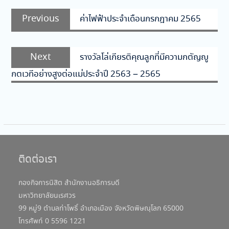
แนะแนว
Previous
Previous
ค่าไฟฟ้าประจำเดือนกรกฎาคม 2565
เรื่อง
post:
Next
Next
รางวัลโล่เกียรติคุณลูกที่มีความกตัญญู
post:
กตเวทีอย่างสูงต่อแม่ประจำปี 2563 – 2565
ติดต่อเรา
กองกิจการนิสิต สำนักงานอธิการบดี
มหาวิทยาลัยนเรศวร
99 หมู่9 ตำบลท่าโพธิ์ อำเภอเมือง จังหวัดพิษณุโลก 65000
โทรศัพท์ 0 5596 1221