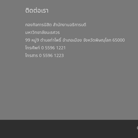
ติดต่อเรา
กองกิจการนิสิต สำนักงานอธิการบดี
มหาวิทยาลัยนเรศวร
99 หมู่9 ตำบลท่าโพธิ์ อำเภอเมือง จังหวัดพิษณุโลก 65000
โทรศัพท์ 0 5596 1221
โทรสาร 0 5596 1223