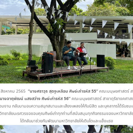
“นายศราวุธ สุดงูเหลือม ศิษย์เก่ารหัส 55”
 25 สิงหาคม 2565
คณะมนุษยศาสตร์ สา
นายจาตุพัฒน์ แสงสว่าง ศิษย์เก่ารหัส 56”
คณะมนุษยศาสตร์ สาขาดุริยางคศาสต
่วมงาน กลับมามอบความสนุกสนานและเสียงเพลงให้กับนิสิต และบุคลากรได้รับชมแ
วิทยาลัยนเรศวรขอขอบคุณศิษย์เก่าทุกท่านที่สนับสนุนทุกกิจกรรมของมหาวิทยาลั
ได้กลับมาช่วยกันพัฒนามหาวิทยาลัยให้เติบโตและแข็งแรง