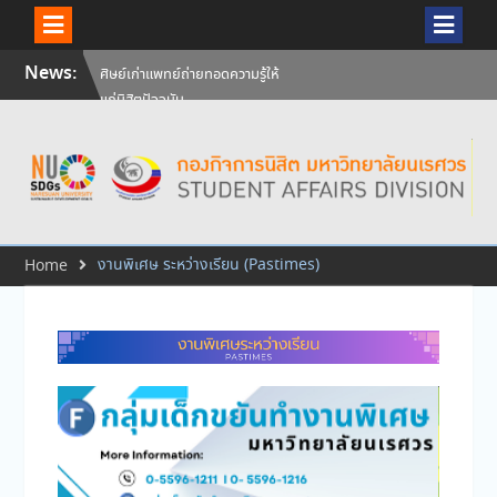
Skip
News:
ศิษย์เก่าแพทย์ถ่ายทอดความรู้ให้
to
แก่นิสิตปัจจุบัน
content
วันคล้ายวันสถาปนามหาวิทยาลัย
นเรศวร ครบรอบ 36 ปี 29
กรกฎาคม 2569
สัมภาษณ์นิสิตเพื่อพิจารณาเข้ารับ
ทุนการศึกษามหาวิทยาลัยนเรศวร
ประจำปีการศึกษา 256
งานพิเศษ ระหว่างเรียน (Pastimes)
Home